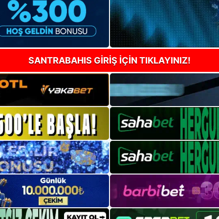
SANTRABAHIS GİRİŞ İÇİN TIKLAYINIZ!