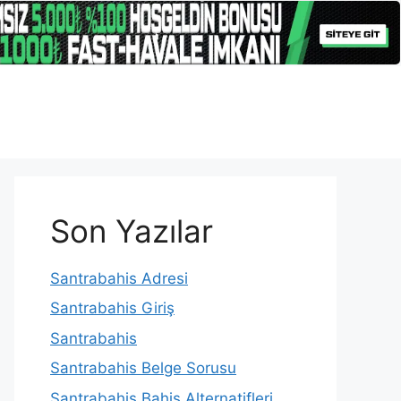
Son Yazılar
Santrabahis Adresi
Santrabahis Giriş
Santrabahis
Santrabahis Belge Sorusu
Santrabahis Bahis Alternatifleri