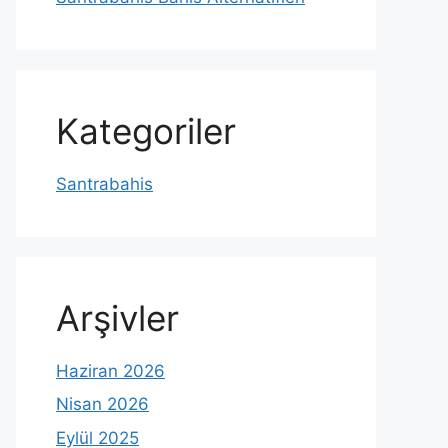
Kategoriler
Santrabahis
Arşivler
Haziran 2026
Nisan 2026
Eylül 2025