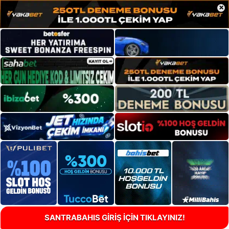
×
SANTRABAHIS GİRİŞ İÇİN TIKLAYINIZ!