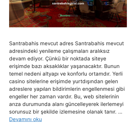
Santrabahis mevcut adres Santrabahis mevcut
adresindeki yenileme çalışmaları aralıksız
devam ediyor. Çünkü bir noktada siteye
erişimde bazı aksaklıklar yaşanacaktır. Bunun
temel nedeni altyapı ve konforlu ortamdır. Yerli
casino sitelerine erişimde yurtdışından gelen
adreslere yapılan bildirimlerin engellenmesi gibi
engeller her zaman vardır. Bu, web sitelerinin
arıza durumunda alanı güncelleyerek ilerlemeyi
sorunsuz bir şekilde izlemesine olanak tanır. …
Devamını oku