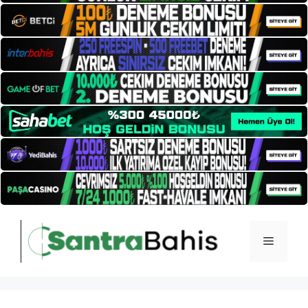
İçeriğe
atla
Menü