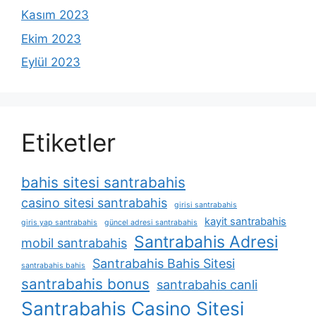
Kasım 2023
Ekim 2023
Eylül 2023
Etiketler
bahis sitesi santrabahis
casino sitesi santrabahis
girisi santrabahis
kayit santrabahis
giris yap santrabahis
güncel adresi santrabahis
Santrabahis Adresi
mobil santrabahis
Santrabahis Bahis Sitesi
santrabahis bahis
santrabahis bonus
santrabahis canli
Santrabahis Casino Sitesi