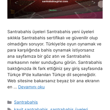
Santrabahis üyeleri Santrabahis yeni üyeleri
sıklıkla Santrabahis sertifikalı ve güvenilir olup
olmadığını soruyor. Türkiye’de oyun oynamak ve
para karşılığında bahis oynamak istiyorsanız
ana sayfamıza bir göz atın ve Santrabahis
markasının neler sunduğunu görün. Santrabahis
baktığınızda ilk fark ettiğiniz şey giriş sayfasında
Türkçe IP’de kullanılan Türkçe dil seçeneğidir.
Web sitesine bakarsanız beyaz bir ana ekranın
en …
Devamını oku
Kategoriler
Santrabahis
Etiketler
kayit santrabahis
,
santrabahis üyeleri
,