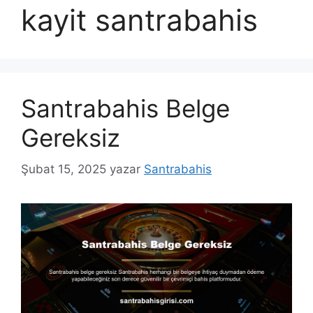
kayit santrabahis
Santrabahis Belge
Gereksiz
Şubat 15, 2025
yazar
Santrabahis