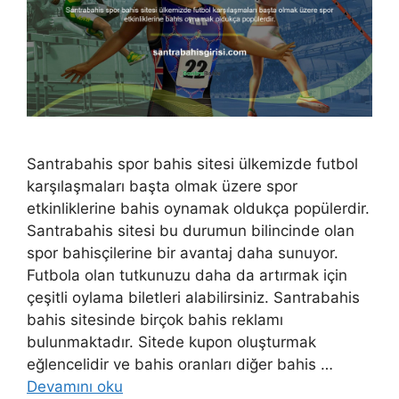
Santrabahis spor bahis sitesi ülkemizde futbol
karşılaşmaları başta olmak üzere spor
etkinliklerine bahis oynamak oldukça popülerdir.
Santrabahis sitesi bu durumun bilincinde olan
spor bahisçilerine bir avantaj daha sunuyor.
Futbola olan tutkunuzu daha da artırmak için
çeşitli oylama biletleri alabilirsiniz. Santrabahis
bahis sitesinde birçok bahis reklamı
bulunmaktadır. Sitede kupon oluşturmak
eğlencelidir ve bahis oranları diğer bahis …
Devamını oku