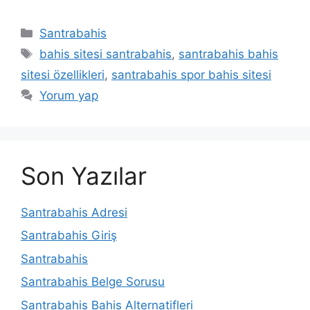
Kategoriler
Santrabahis
Etiketler
bahis sitesi santrabahis
,
santrabahis bahis
sitesi özellikleri
,
santrabahis spor bahis sitesi
Yorum yap
Son Yazılar
Santrabahis Adresi
Santrabahis Giriş
Santrabahis
Santrabahis Belge Sorusu
Santrabahis Bahis Alternatifleri