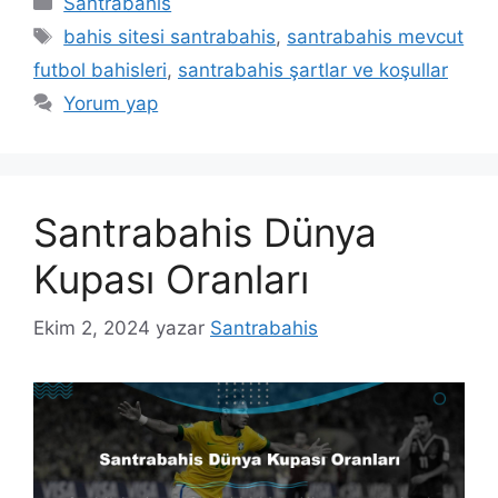
Santrabahis
Etiketler
bahis sitesi santrabahis
,
santrabahis mevcut
futbol bahisleri
,
santrabahis şartlar ve koşullar
Yorum yap
Santrabahis Dünya
Kupası Oranları
Ekim 2, 2024
yazar
Santrabahis