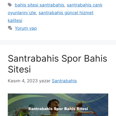
Etiketler
bahis sitesi santrabahis
,
santrabahis canlı
oyunlarını i̇zle
,
santrabahis güncel hizmet
kalitesi
Yorum yap
Santrabahis Spor Bahis
Sitesi
Kasım 4, 2023
yazar
Santrabahis