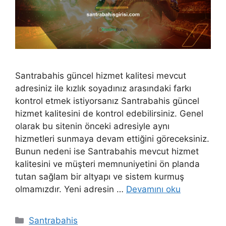
Santrabahis güncel hizmet kalitesi mevcut
adresiniz ile kızlık soyadınız arasındaki farkı
kontrol etmek istiyorsanız Santrabahis güncel
hizmet kalitesini de kontrol edebilirsiniz. Genel
olarak bu sitenin önceki adresiyle aynı
hizmetleri sunmaya devam ettiğini göreceksiniz.
Bunun nedeni ise Santrabahis mevcut hizmet
kalitesini ve müşteri memnuniyetini ön planda
tutan sağlam bir altyapı ve sistem kurmuş
olmamızdır. Yeni adresin …
Devamını oku
Kategoriler
Santrabahis