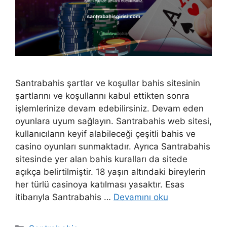
Santrabahis şartlar ve koşullar bahis sitesinin
şartlarını ve koşullarını kabul ettikten sonra
işlemlerinize devam edebilirsiniz. Devam eden
oyunlara uyum sağlayın. Santrabahis web sitesi,
kullanıcıların keyif alabileceği çeşitli bahis ve
casino oyunları sunmaktadır. Ayrıca Santrabahis
sitesinde yer alan bahis kuralları da sitede
açıkça belirtilmiştir. 18 yaşın altındaki bireylerin
her türlü casinoya katılması yasaktır. Esas
itibarıyla Santrabahis …
Devamını oku
Kategoriler