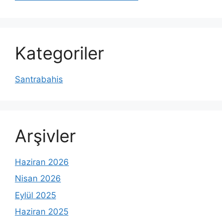
Kategoriler
Santrabahis
Arşivler
Haziran 2026
Nisan 2026
Eylül 2025
Haziran 2025