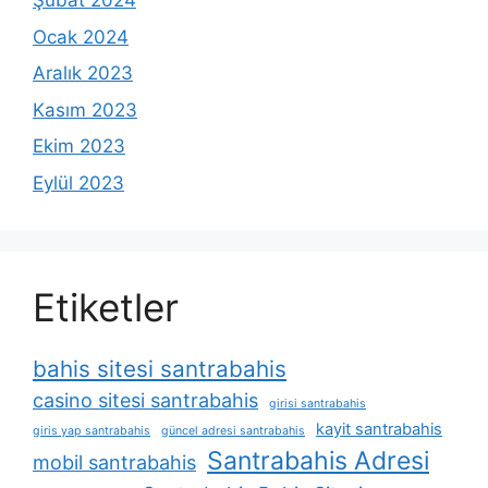
Şubat 2024
Ocak 2024
Aralık 2023
Kasım 2023
Ekim 2023
Eylül 2023
Etiketler
bahis sitesi santrabahis
casino sitesi santrabahis
girisi santrabahis
kayit santrabahis
giris yap santrabahis
güncel adresi santrabahis
Santrabahis Adresi
mobil santrabahis