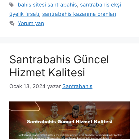
Etiketler
bahis sitesi santrabahis
,
santrabahis ekşi
üyelik fırsatı
,
santrabahis kazanma oranları
Yorum yap
Santrabahis Güncel
Hizmet Kalitesi
Ocak 13, 2024
yazar
Santrabahis