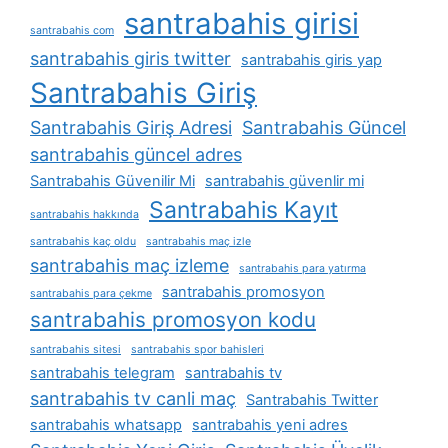
santrabahis girisi
santrabahis com
santrabahis giris twitter
santrabahis giris yap
Santrabahis Giriş
Santrabahis Giriş Adresi
Santrabahis Güncel
santrabahis güncel adres
Santrabahis Güvenilir Mi
santrabahis güvenlir mi
Santrabahis Kayıt
santrabahis hakkında
santrabahis kaç oldu
santrabahis maç izle
santrabahis maç izleme
santrabahis para yatırma
santrabahis promosyon
santrabahis para çekme
santrabahis promosyon kodu
santrabahis sitesi
santrabahis spor bahisleri
santrabahis telegram
santrabahis tv
santrabahis tv canli maç
Santrabahis Twitter
santrabahis whatsapp
santrabahis yeni adres