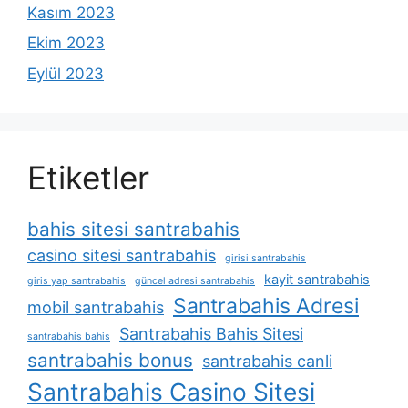
Kasım 2023
Ekim 2023
Eylül 2023
Etiketler
bahis sitesi santrabahis
casino sitesi santrabahis
girisi santrabahis
kayit santrabahis
giris yap santrabahis
güncel adresi santrabahis
Santrabahis Adresi
mobil santrabahis
Santrabahis Bahis Sitesi
santrabahis bahis
santrabahis bonus
santrabahis canli
Santrabahis Casino Sitesi