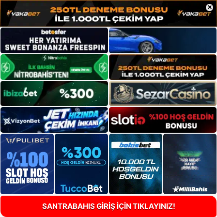
×
SANTRABAHIS GİRİŞ İÇİN TIKLAYINIZ!