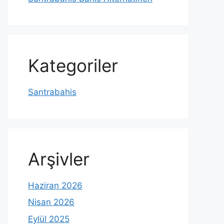
Kategoriler
Santrabahis
Arşivler
Haziran 2026
Nisan 2026
Eylül 2025