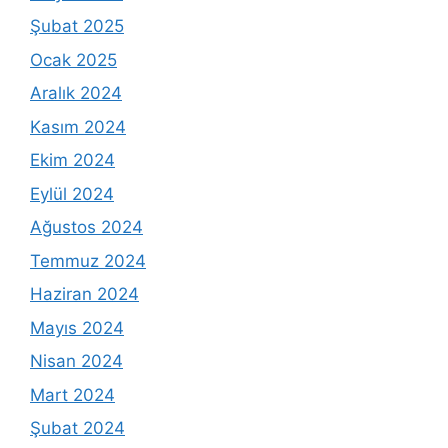
Şubat 2025
Ocak 2025
Aralık 2024
Kasım 2024
Ekim 2024
Eylül 2024
Ağustos 2024
Temmuz 2024
Haziran 2024
Mayıs 2024
Nisan 2024
Mart 2024
Şubat 2024