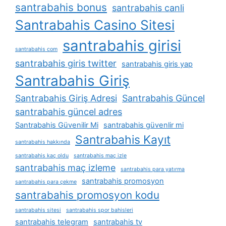
santrabahis bonus
santrabahis canli
Santrabahis Casino Sitesi
santrabahis girisi
santrabahis com
santrabahis giris twitter
santrabahis giris yap
Santrabahis Giriş
Santrabahis Giriş Adresi
Santrabahis Güncel
santrabahis güncel adres
Santrabahis Güvenilir Mi
santrabahis güvenlir mi
Santrabahis Kayıt
santrabahis hakkında
santrabahis kaç oldu
santrabahis maç izle
santrabahis maç izleme
santrabahis para yatırma
santrabahis promosyon
santrabahis para çekme
santrabahis promosyon kodu
santrabahis sitesi
santrabahis spor bahisleri
santrabahis telegram
santrabahis tv