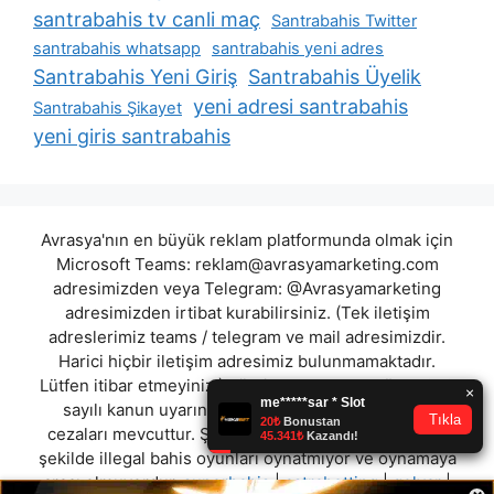
santrabahis tv canli maç
Santrabahis Twitter
santrabahis whatsapp
santrabahis yeni adres
Santrabahis Yeni Giriş
Santrabahis Üyelik
yeni adresi santrabahis
Santrabahis Şikayet
yeni giris santrabahis
Avrasya'nın en büyük reklam platformunda olmak için
Microsoft Teams:
reklam@avrasyamarketing.com
adresimizden veya Telegram: @Avrasyamarketing
adresimizden irtibat kurabilirsiniz. (Tek iletişim
adreslerimiz teams / telegram ve mail adresimizdir.
Harici hiçbir iletişim adresimiz bulunmamaktadır.
Lütfen itibar etmeyiniz.) Türkiye yasalarına göre 7258
sayılı kanun uyarınca yasa dışı bahis oynamanın
cezaları mevcuttur. Şu an bulunduğunuz site hiç bir
şekilde illegal bahis oyunları oynatmıyor ve oynamaya
aracı olmuyordur.
superbahis
|
astrabetting
|
golvar
|