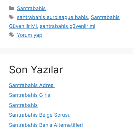
Kategoriler
Santrabahis
Etiketler
santrabahis euroleague bahis
,
Santrabahis
Güvenilir Mi
,
santrabahis güvenlir mi
Yorum yap
Son Yazılar
Santrabahis Adresi
Santrabahis Giriş
Santrabahis
Santrabahis Belge Sorusu
Santrabahis Bahis Alternatifleri