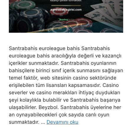
Santrabahis euroleague bahis Santrabahis
euroleague bahis aracılığıyla değerli ve kazançlı
içerikler sunmaktadır. Santrabahis oyunlarının
bahisçilere birinci sınıf içerik sunmasını sağlayan
temel faktör, web sitesinin casino sektöründe
erişilebilen tüm lisansları kapsamasıdır. Casino
severler ve casino meraklıları ihtiyaç duydukları
şeyi kolaylıkla bulabilir ve Santrabahis başarıya
ulaşabilirler. Beyzbol. Santrabahis üyelerine her
an oynayabilecekleri çok sayıda canlı oyun
sunmaktadır. …
Devamını oku