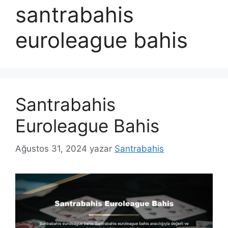
santrabahis
euroleague bahis
Santrabahis
Euroleague Bahis
Ağustos 31, 2024
yazar
Santrabahis