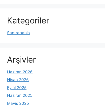
Kategoriler
Santrabahis
Arşivler
Haziran 2026
Nisan 2026
Eylül 2025
Haziran 2025
Mayıs 2025