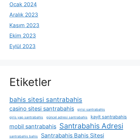
Ocak 2024
Aralık 2023
Kasım 2023
Ekim 2023
Eylül 2023
Etiketler
bahis sitesi santrabahis
casino sitesi santrabahis
girisi santrabahis
kayit santrabahis
giris yap santrabahis
güncel adresi santrabahis
Santrabahis Adresi
mobil santrabahis
Santrabahis Bahis Sitesi
santrabahis bahis