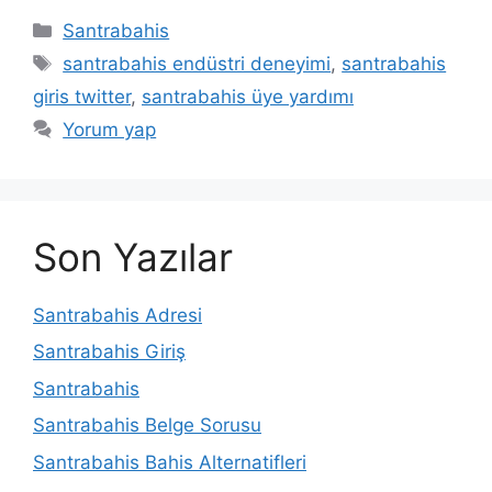
Kategoriler
Santrabahis
Etiketler
santrabahis endüstri deneyimi
,
santrabahis
giris twitter
,
santrabahis üye yardımı
Yorum yap
Son Yazılar
Santrabahis Adresi
Santrabahis Giriş
Santrabahis
Santrabahis Belge Sorusu
Santrabahis Bahis Alternatifleri