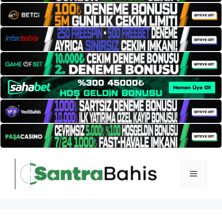
İçeriğe
atla
Menü