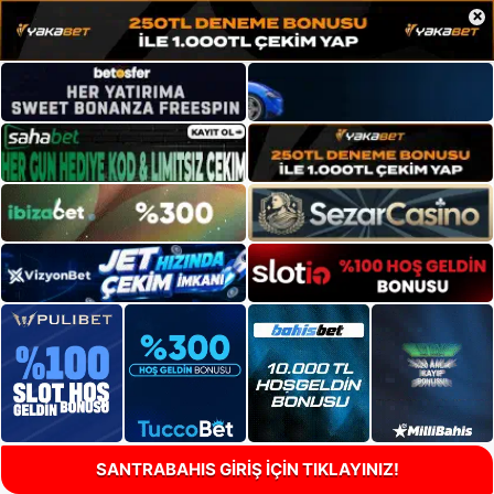
×
SANTRABAHIS GİRİŞ İÇİN TIKLAYINIZ!