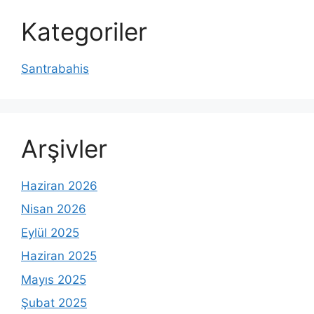
Kategoriler
Santrabahis
Arşivler
Haziran 2026
Nisan 2026
Eylül 2025
Haziran 2025
Mayıs 2025
Şubat 2025