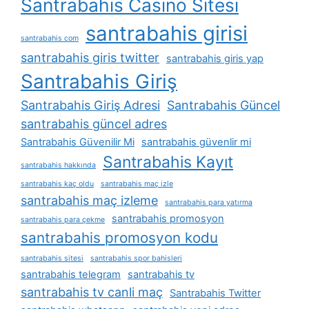
Santrabahis Casino Sitesi
santrabahis girisi
santrabahis com
santrabahis giris twitter
santrabahis giris yap
Santrabahis Giriş
Santrabahis Giriş Adresi
Santrabahis Güncel
santrabahis güncel adres
Santrabahis Güvenilir Mi
santrabahis güvenlir mi
Santrabahis Kayıt
santrabahis hakkında
santrabahis kaç oldu
santrabahis maç izle
santrabahis maç izleme
santrabahis para yatırma
santrabahis promosyon
santrabahis para çekme
santrabahis promosyon kodu
santrabahis sitesi
santrabahis spor bahisleri
santrabahis telegram
santrabahis tv
santrabahis tv canli maç
Santrabahis Twitter