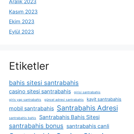
Aralık 2023
Kasım 2023
Ekim 2023
Eylül 2023
Etiketler
bahis sitesi santrabahis
casino sitesi santrabahis
girisi santrabahis
kayit santrabahis
giris yap santrabahis
güncel adresi santrabahis
Santrabahis Adresi
mobil santrabahis
Santrabahis Bahis Sitesi
santrabahis bahis
santrabahis bonus
santrabahis canli