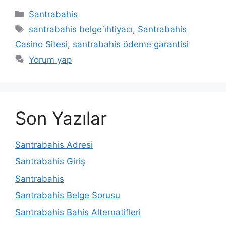
Kategoriler
Santrabahis
Etiketler
santrabahis belge i̇htiyacı
,
Santrabahis
Casino Sitesi
,
santrabahis ödeme garantisi
Yorum yap
Son Yazılar
Santrabahis Adresi
Santrabahis Giriş
Santrabahis
Santrabahis Belge Sorusu
Santrabahis Bahis Alternatifleri