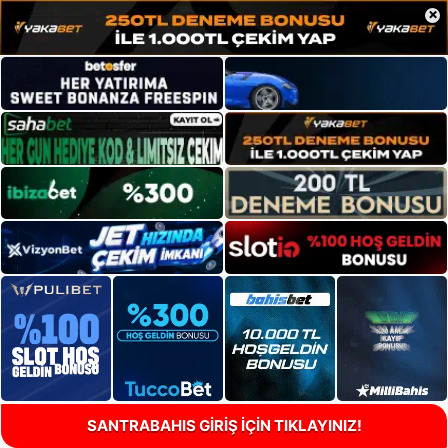
×
SANTRABAHIS GİRİŞ İÇİN TIKLAYINIZ!