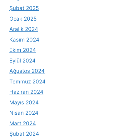
Şubat 2025
Ocak 2025
Aralık 2024
Kasım 2024
Ekim 2024
Eylül 2024
Ağustos 2024
Temmuz 2024
Haziran 2024
Mayıs 2024
Nisan 2024
Mart 2024
Şubat 2024