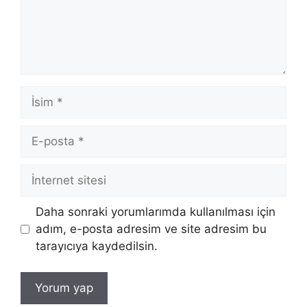
İsim
E-
posta
İnternet
sitesi
Daha sonraki yorumlarımda kullanılması için
adım, e-posta adresim ve site adresim bu
tarayıcıya kaydedilsin.