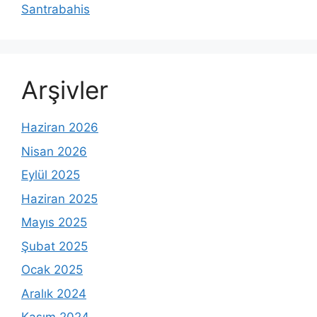
Santrabahis
Arşivler
Haziran 2026
Nisan 2026
Eylül 2025
Haziran 2025
Mayıs 2025
Şubat 2025
Ocak 2025
Aralık 2024