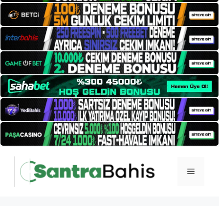
İçeriğe
atla
Menü