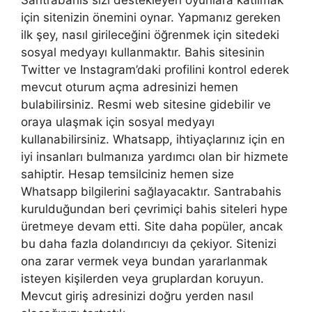
için sitenizin önemini oynar. Yapmanız gereken
ilk şey, nasıl girileceğini öğrenmek için sitedeki
sosyal medyayı kullanmaktır. Bahis sitesinin
Twitter ve Instagram’daki profilini kontrol ederek
mevcut oturum açma adresinizi hemen
bulabilirsiniz. Resmi web sitesine gidebilir ve
oraya ulaşmak için sosyal medyayı
kullanabilirsiniz. Whatsapp, ihtiyaçlarınız için en
iyi insanları bulmanıza yardımcı olan bir hizmete
sahiptir. Hesap temsilciniz hemen size
Whatsapp bilgilerini sağlayacaktır. Santrabahis
kurulduğundan beri çevrimiçi bahis siteleri hype
üretmeye devam etti. Site daha popüler, ancak
bu daha fazla dolandırıcıyı da çekiyor. Sitenizi
ona zarar vermek veya bundan yararlanmak
isteyen kişilerden veya gruplardan koruyun.
Mevcut giriş adresinizi doğru yerden nasıl