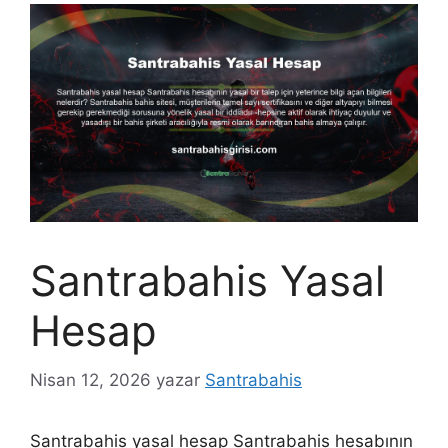
Santrabahis Yasal
Hesap
Nisan 12, 2026
yazar
Santrabahis
Santrabahis yasal hesap Santrabahis hesabının