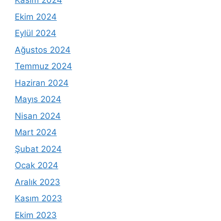
Kasım 2024
Ekim 2024
Eylül 2024
Ağustos 2024
Temmuz 2024
Haziran 2024
Mayıs 2024
Nisan 2024
Mart 2024
Şubat 2024
Ocak 2024
Aralık 2023
Kasım 2023
Ekim 2023