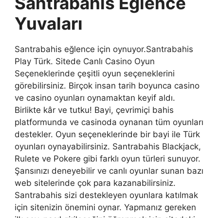
Santrabahis Eğlence
Yuvaları
Santrabahis eğlence için oynuyor.Santrabahis
Play Türk. Sitede Canlı Casino Oyun
Seçeneklerinde çeşitli oyun seçeneklerini
görebilirsiniz. Birçok insan tarih boyunca casino
ve casino oyunları oynamaktan keyif aldı.
Birlikte kâr ve tutku! Bayi, çevrimiçi bahis
platformunda ve casinoda oynanan tüm oyunları
destekler. Oyun seçeneklerinde bir bayi ile Türk
oyunları oynayabilirsiniz. Santrabahis Blackjack,
Rulete ve Pokere gibi farklı oyun türleri sunuyor.
Şansınızı deneyebilir ve canlı oyunlar sunan bazı
web sitelerinde çok para kazanabilirsiniz.
Santrabahis sizi destekleyen oyunlara katılmak
için sitenizin önemini oynar. Yapmanız gereken