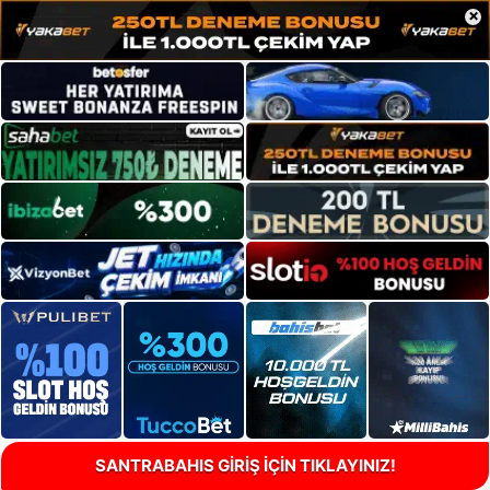
×
SANTRABAHIS GİRİŞ İÇİN TIKLAYINIZ!