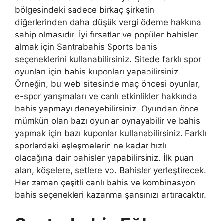
bölgesindeki sadece birkaç şirketin
diğerlerinden daha düşük vergi ödeme hakkına
sahip olmasıdır. İyi fırsatlar ve popüler bahisler
almak için Santrabahis Sports bahis
seçeneklerini kullanabilirsiniz. Sitede farklı spor
oyunları için bahis kuponları yapabilirsiniz.
Örneğin, bu web sitesinde maç öncesi oyunlar,
e-spor yarışmaları ve canlı etkinlikler hakkında
bahis yapmayı deneyebilirsiniz. Oyundan önce
mümkün olan bazı oyunlar oynayabilir ve bahis
yapmak için bazı kuponlar kullanabilirsiniz. Farklı
sporlardaki eşleşmelerin ne kadar hızlı
olacağına dair bahisler yapabilirsiniz. İlk puan
alan, köşelere, setlere vb. Bahisler yerleştirecek.
Her zaman çeşitli canlı bahis ve kombinasyon
bahis seçenekleri kazanma şansınızı artıracaktır.