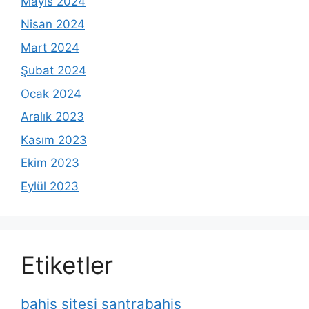
Mayıs 2024
Nisan 2024
Mart 2024
Şubat 2024
Ocak 2024
Aralık 2023
Kasım 2023
Ekim 2023
Eylül 2023
Etiketler
bahis sitesi santrabahis