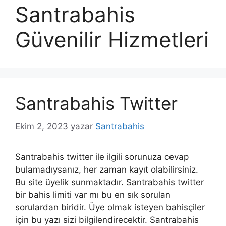
Santrabahis
Güvenilir Hizmetleri
Santrabahis Twitter
Ekim 2, 2023
yazar
Santrabahis
Santrabahis twitter ile ilgili sorunuza cevap
bulamadıysanız, her zaman kayıt olabilirsiniz.
Bu site üyelik sunmaktadır. Santrabahis twitter
bir bahis limiti var mı bu en sık sorulan
sorulardan biridir. Üye olmak isteyen bahisçiler
için bu yazı sizi bilgilendirecektir. Santrabahis