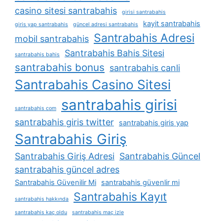
casino sitesi santrabahis
girisi santrabahis
kayit santrabahis
giris yap santrabahis
güncel adresi santrabahis
Santrabahis Adresi
mobil santrabahis
Santrabahis Bahis Sitesi
santrabahis bahis
santrabahis bonus
santrabahis canli
Santrabahis Casino Sitesi
santrabahis girisi
santrabahis com
santrabahis giris twitter
santrabahis giris yap
Santrabahis Giriş
Santrabahis Giriş Adresi
Santrabahis Güncel
santrabahis güncel adres
Santrabahis Güvenilir Mi
santrabahis güvenlir mi
Santrabahis Kayıt
santrabahis hakkında
santrabahis kaç oldu
santrabahis maç izle