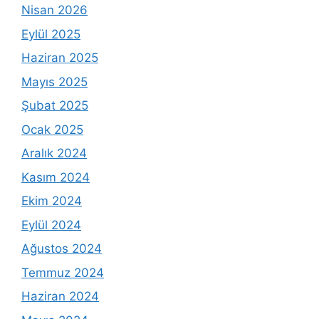
Nisan 2026
Eylül 2025
Haziran 2025
Mayıs 2025
Şubat 2025
Ocak 2025
Aralık 2024
Kasım 2024
Ekim 2024
Eylül 2024
Ağustos 2024
Temmuz 2024
Haziran 2024