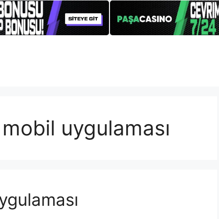
ş mobil uygulaması
Uygulaması