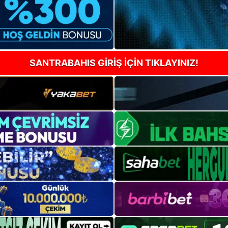
SANTRABAHIS GİRİŞ İÇİN TIKLAYINIZ!