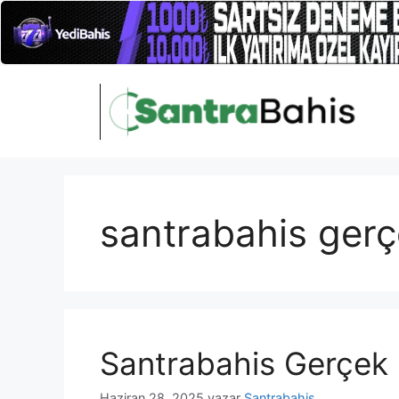
İçeriğe
atla
santrabahis gerç
Santrabahis Gerçek
Haziran 28, 2025
yazar
Santrabahis