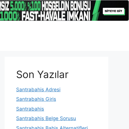
Son Yazılar
Santrabahis Adresi
Santrabahis Giriş
Santrabahis
Santrabahis Belge Sorusu
Santrabahis Bahis Alternatifleri