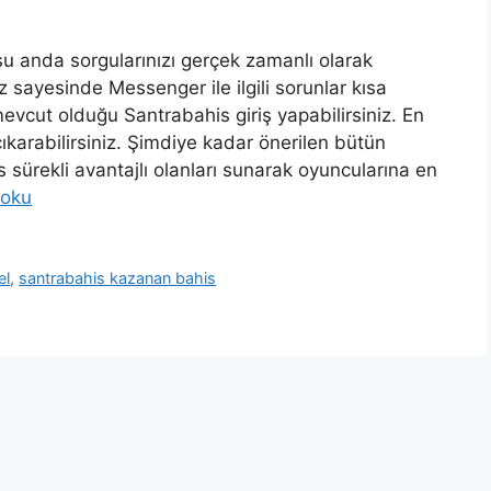
u anda sorgularınızı gerçek zamanlı olarak
 sayesinde Messenger ile ilgili sorunlar kısa
evcut olduğu Santrabahis giriş yapabilirsiniz. En
e çıkarabilirsiniz. Şimdiye kadar önerilen bütün
s sürekli avantajlı olanları sunarak oyuncularına en
 oku
el
,
santrabahis kazanan bahis