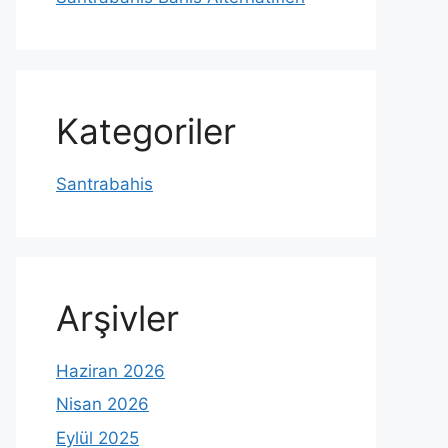
Kategoriler
Santrabahis
Arşivler
Haziran 2026
Nisan 2026
Eylül 2025